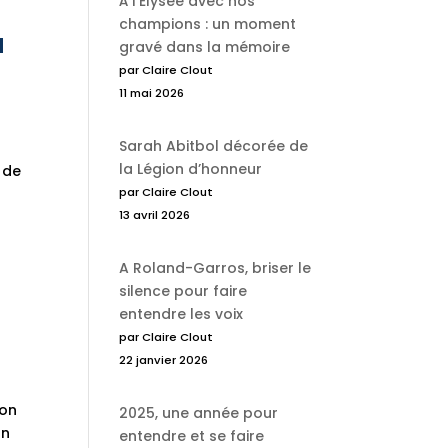
À l’Élysée avec nos
champions : un moment
a
gravé dans la mémoire
par Claire Clout
11 mai 2026
Sarah Abitbol décorée de
la Légion d’honneur
 de
par Claire Clout
13 avril 2026
A Roland-Garros, briser le
silence pour faire
entendre les voix
par Claire Clout
22 janvier 2026
ion
2025, une année pour
on
entendre et se faire